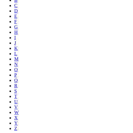
B
C
D
E
F
G
H
I
J
K
L
M
N
O
P
Q
R
S
T
U
V
W
X
Y
Z