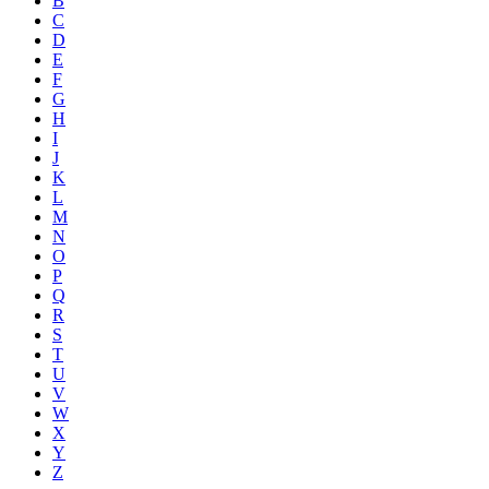
B
C
D
E
F
G
H
I
J
K
L
M
N
O
P
Q
R
S
T
U
V
W
X
Y
Z