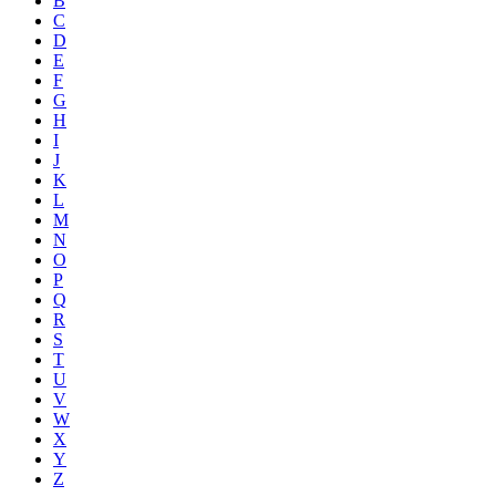
B
C
D
E
F
G
H
I
J
K
L
M
N
O
P
Q
R
S
T
U
V
W
X
Y
Z