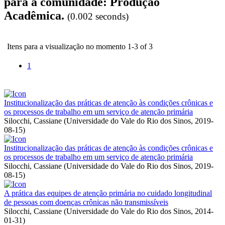
para a comunidade: Produção
Acadêmica.
(0.002 seconds)
Itens para a visualização no momento 1-3 of 3
1
Institucionalização das práticas de atenção às condições crônicas e
os processos de trabalho em um serviço de atenção primária
Silocchi, Cassiane
(
Universidade do Vale do Rio dos Sinos
,
2019-
08-15
)
Institucionalização das práticas de atenção às condições crônicas e
os processos de trabalho em um serviço de atenção primária
Silocchi, Cassiane
(
Universidade do Vale do Rio dos Sinos
,
2019-
08-15
)
A prática das equipes de atenção primária no cuidado longitudinal
de pessoas com doenças crônicas não transmissíveis
Silocchi, Cassiane
(
Universidade do Vale do Rio dos Sinos
,
2014-
01-31
)