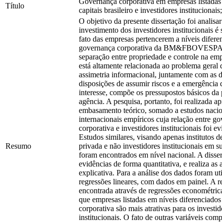
Governança corporativa em empresas listada
Título
capitais brasileiro e investidores institucionais;
O objetivo da presente dissertação foi analisar
investimento dos investidores institucionais é
fato das empresas pertencerem a níveis difere
governança corporativa da BM&FBOVESPA.
separação entre propriedade e controle na e
está altamente relacionada ao problema geral 
assimetria informacional, juntamente com as d
disposições de assumir riscos e a emergência 
interesse, compõe os pressupostos básicos da
agência. A pesquisa, portanto, foi realizada a
embasamento teórico, somado a estudos nacio
internacionais empíricos cuja relação entre g
corporativa e investidores institucionais foi e
Estudos similares, visando apenas institutos d
Resumo
privada e não investidores institucionais em s
foram encontrados em nível nacional. A disse
evidências de forma quantitativa, e realiza as 
explicativa. Para a análise dos dados foram ut
regressões lineares, com dados em painel. A r
encontrada através de regressões econométric
que empresas listadas em níveis diferenciado
corporativa são mais atrativas para os investid
institucionais. O fato de outras variáveis co