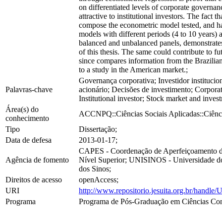
on differentiated levels of corporate governa
attractive to institutional investors. The fact th
compose the econometric model tested, and h
models with different periods (4 to 10 years)
balanced and unbalanced panels, demonstrates
of this thesis. The same could contribute to fut
since compares information from the Brazilia
to a study in the American market.;
Governança corporativa; Investidor instituci
Palavras-chave
acionário; Decisões de investimento; Corpora
Institutional investor; Stock market and inves
Área(s) do
ACCNPQ::Ciências Sociais Aplicadas::Ciênci
conhecimento
Tipo
Dissertação;
Data de defesa
2013-01-17;
CAPES - Coordenação de Aperfeiçoamento d
Agência de fomento
Nível Superior; UNISINOS - Universidade d
dos Sinos;
Direitos de acesso
openAccess;
URI
http://www.repositorio.jesuita.org.br/hand
Programa
Programa de Pós-Graduação em Ciências Con