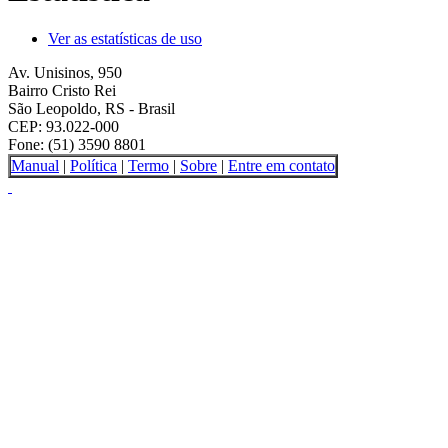
Ver as estatísticas de uso
Av. Unisinos, 950
Bairro Cristo Rei
São Leopoldo, RS - Brasil
CEP: 93.022-000
Fone: (51) 3590 8801
Manual
|
Política
|
Termo
|
Sobre
|
Entre em contato