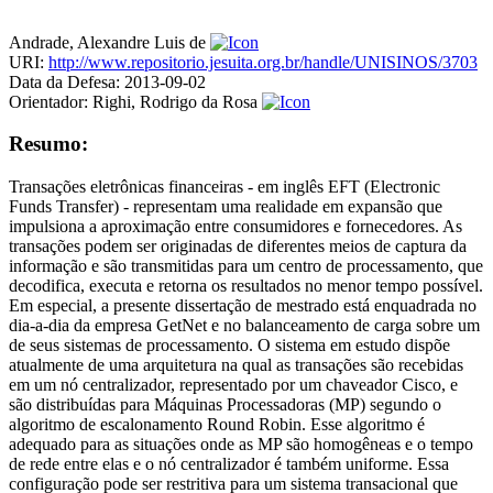
Andrade, Alexandre Luis de
URI:
http://www.repositorio.jesuita.org.br/handle/UNISINOS/3703
Data da Defesa:
2013-09-02
Orientador:
Righi, Rodrigo da Rosa
Resumo:
Transações eletrônicas financeiras - em inglês EFT (Electronic
Funds Transfer) - representam uma realidade em expansão que
impulsiona a aproximação entre consumidores e fornecedores. As
transações podem ser originadas de diferentes meios de captura da
informação e são transmitidas para um centro de processamento, que
decodifica, executa e retorna os resultados no menor tempo possível.
Em especial, a presente dissertação de mestrado está enquadrada no
dia-a-dia da empresa GetNet e no balanceamento de carga sobre um
de seus sistemas de processamento. O sistema em estudo dispõe
atualmente de uma arquitetura na qual as transações são recebidas
em um nó centralizador, representado por um chaveador Cisco, e
são distribuídas para Máquinas Processadoras (MP) segundo o
algoritmo de escalonamento Round Robin. Esse algoritmo é
adequado para as situações onde as MP são homogêneas e o tempo
de rede entre elas e o nó centralizador é também uniforme. Essa
configuração pode ser restritiva para um sistema transacional que