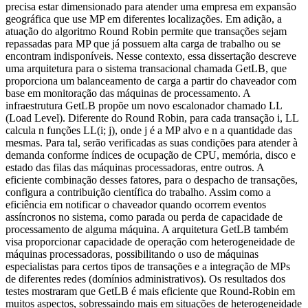
precisa estar dimensionado para atender uma empresa em expansão
geográfica que use MP em diferentes localizações. Em adição, a
atuação do algoritmo Round Robin permite que transações sejam
repassadas para MP que já possuem alta carga de trabalho ou se
encontram indisponíveis. Nesse contexto, essa dissertação descreve
uma arquitetura para o sistema transacional chamada GetLB, que
proporciona um balanceamento de carga a partir do chaveador com
base em monitoração das máquinas de processamento. A
infraestrutura GetLB propõe um novo escalonador chamado LL
(Load Level). Diferente do Round Robin, para cada transação i, LL
calcula n funções LL(i; j), onde j é a MP alvo e n a quantidade das
mesmas. Para tal, serão verificadas as suas condições para atender à
demanda conforme índices de ocupação de CPU, memória, disco e
estado das filas das máquinas processadoras, entre outros. A
eficiente combinação desses fatores, para o despacho de transações,
configura a contribuição científica do trabalho. Assim como a
eficiência em notificar o chaveador quando ocorrem eventos
assíncronos no sistema, como parada ou perda de capacidade de
processamento de alguma máquina. A arquitetura GetLB também
visa proporcionar capacidade de operação com heterogeneidade de
máquinas processadoras, possibilitando o uso de máquinas
especialistas para certos tipos de transações e a integração de MPs
de diferentes redes (domínios administrativos). Os resultados dos
testes mostraram que GetLB é mais eficiente que Round-Robin em
muitos aspectos, sobressaindo mais em situações de heterogeneidade