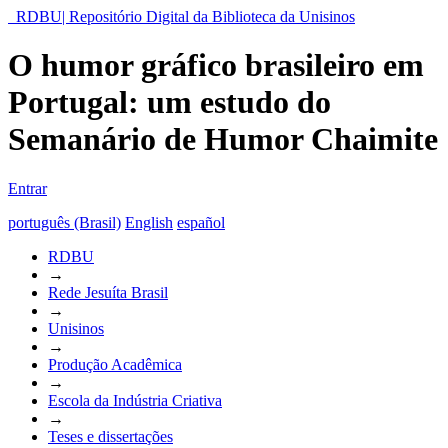
RDBU| Repositório Digital da Biblioteca da Unisinos
O humor gráfico brasileiro em
Portugal: um estudo do
Semanário de Humor Chaimite
Entrar
português (Brasil)
English
español
RDBU
→
Rede Jesuíta Brasil
→
Unisinos
→
Produção Acadêmica
→
Escola da Indústria Criativa
→
Teses e dissertações