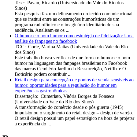
Tese
:
Pavan, Ricardo
(
Universidade do Vale do Rio dos
Sinos
)
Esta pesquisa faz um delineamento do tecido comunicacional
que se institui entre as construções humorísticas de um
programa radiofônico e o imaginário identitário de sua
audiência. Analisam-se os ...
O humor e o bom humor como estratégia de fidelização: Uma
análise de fanpages no facebook
TCC
:
Corte, Marina Matias
(
Universidade do Vale do Rio
dos Sinos
)
Este trabalho busca verificar de que forma o humor e o bom
humor na linguagem das fanpages brasileiras no Facebook
das marcas Cemitério Jardim da Ressurreição, Netflix e O
Boticário podem contribuir ...
Retail design para concepção de pontos de venda sensíveis ao
humor: oportunidades para a regulação do humor em
experiências gastronômicas
Dissertação
:
Cumerlato, Vitória Borges da Fonseca
(
Universidade do Vale do Rio dos Sinos
)
A transformação do comércio desde o pós-guerra (1945)
impulsionou o surgimento do retail design – design de varejo.
O retail design possui um papel estratégico na hora de projetar
a experiência do ...