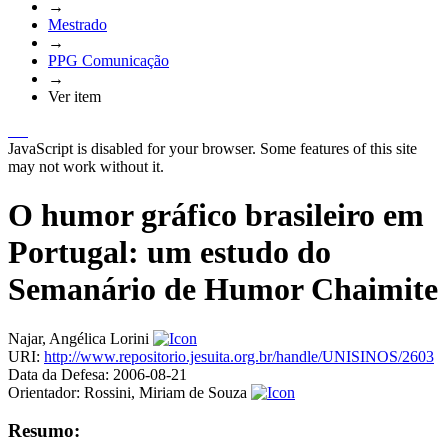
→
Mestrado
→
PPG Comunicação
→
Ver item
JavaScript is disabled for your browser. Some features of this site
may not work without it.
O humor gráfico brasileiro em
Portugal: um estudo do
Semanário de Humor Chaimite
Najar, Angélica Lorini
URI:
http://www.repositorio.jesuita.org.br/handle/UNISINOS/2603
Data da Defesa:
2006-08-21
Orientador:
Rossini, Miriam de Souza
Resumo: