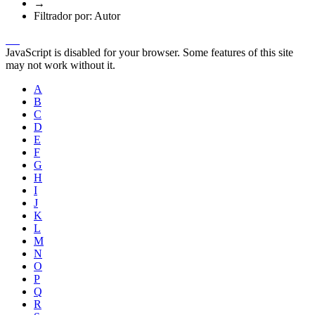
→
Filtrador por: Autor
JavaScript is disabled for your browser. Some features of this site
may not work without it.
A
B
C
D
E
F
G
H
I
J
K
L
M
N
O
P
Q
R