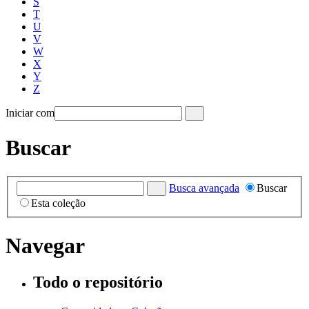
S
T
U
V
W
X
Y
Z
Iniciar com
Buscar
Busca avançada
Buscar
Esta coleção
Navegar
Todo o repositório