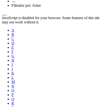
→
Filtrador por: Autor
JavaScript is disabled for your browser. Some features of this site
may not work without it.
A
B
C
D
E
F
G
H
I
J
K
L
M
N
O
P
Q
R