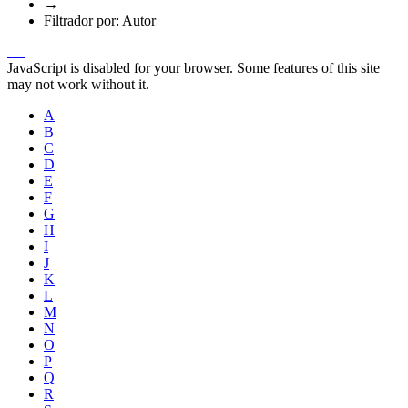
→
Filtrador por: Autor
JavaScript is disabled for your browser. Some features of this site
may not work without it.
A
B
C
D
E
F
G
H
I
J
K
L
M
N
O
P
Q
R