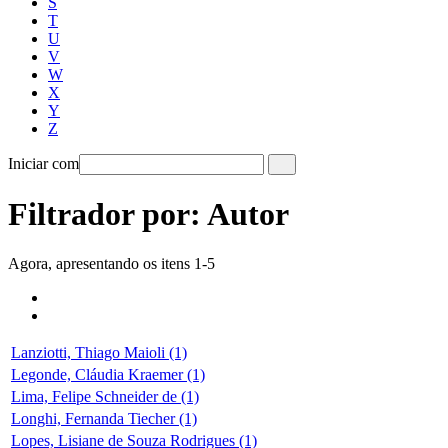
S
T
U
V
W
X
Y
Z
Iniciar com
Filtrador por: Autor
Agora, apresentando os itens 1-5
Lanziotti, Thiago Maioli (1)
Legonde, Cláudia Kraemer (1)
Lima, Felipe Schneider de (1)
Longhi, Fernanda Tiecher (1)
Lopes, Lisiane de Souza Rodrigues (1)