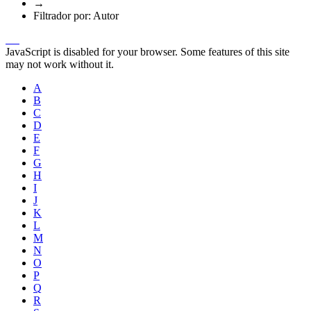
→
Filtrador por: Autor
JavaScript is disabled for your browser. Some features of this site
may not work without it.
A
B
C
D
E
F
G
H
I
J
K
L
M
N
O
P
Q
R