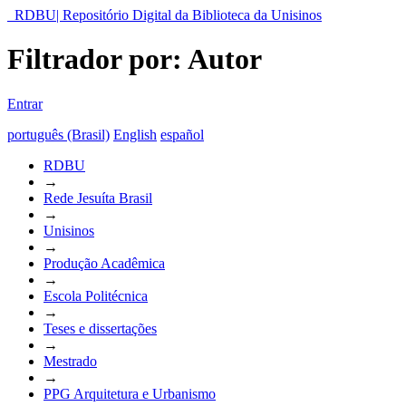
RDBU| Repositório Digital da Biblioteca da Unisinos
Filtrador por: Autor
Entrar
português (Brasil)
English
español
RDBU
→
Rede Jesuíta Brasil
→
Unisinos
→
Produção Acadêmica
→
Escola Politécnica
→
Teses e dissertações
→
Mestrado
→
PPG Arquitetura e Urbanismo