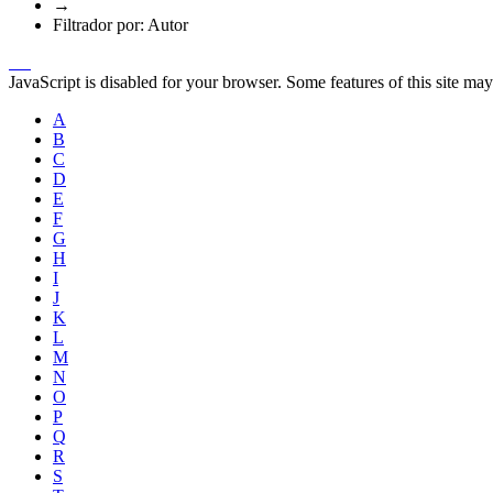
→
Filtrador por: Autor
JavaScript is disabled for your browser. Some features of this site may
A
B
C
D
E
F
G
H
I
J
K
L
M
N
O
P
Q
R
S