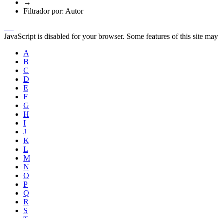
→
Filtrador por: Autor
JavaScript is disabled for your browser. Some features of this site may
A
B
C
D
E
F
G
H
I
J
K
L
M
N
O
P
Q
R
S