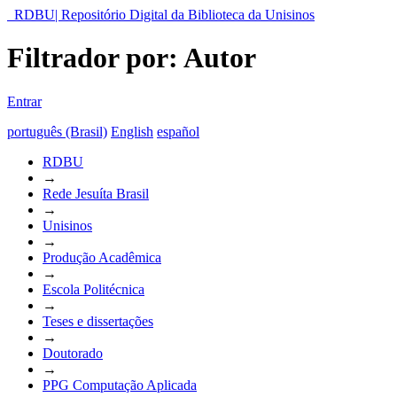
RDBU| Repositório Digital da Biblioteca da Unisinos
Filtrador por: Autor
Entrar
português (Brasil)
English
español
RDBU
→
Rede Jesuíta Brasil
→
Unisinos
→
Produção Acadêmica
→
Escola Politécnica
→
Teses e dissertações
→
Doutorado
→
PPG Computação Aplicada