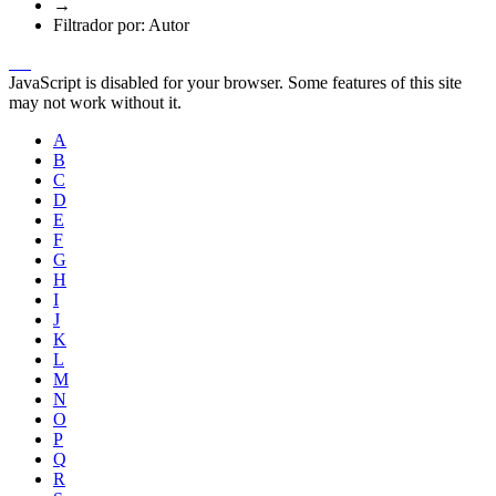
→
Filtrador por: Autor
JavaScript is disabled for your browser. Some features of this site
may not work without it.
A
B
C
D
E
F
G
H
I
J
K
L
M
N
O
P
Q
R