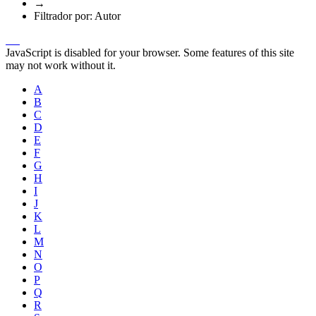
→
Filtrador por: Autor
JavaScript is disabled for your browser. Some features of this site
may not work without it.
A
B
C
D
E
F
G
H
I
J
K
L
M
N
O
P
Q
R