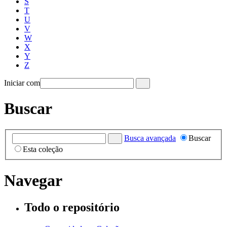
S
T
U
V
W
X
Y
Z
Iniciar com
Buscar
Busca avançada
Buscar
Esta coleção
Navegar
Todo o repositório