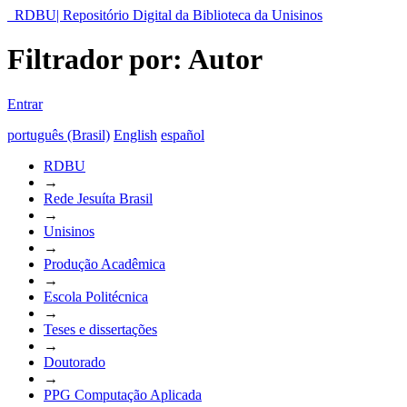
RDBU| Repositório Digital da Biblioteca da Unisinos
Filtrador por: Autor
Entrar
português (Brasil)
English
español
RDBU
→
Rede Jesuíta Brasil
→
Unisinos
→
Produção Acadêmica
→
Escola Politécnica
→
Teses e dissertações
→
Doutorado
→
PPG Computação Aplicada