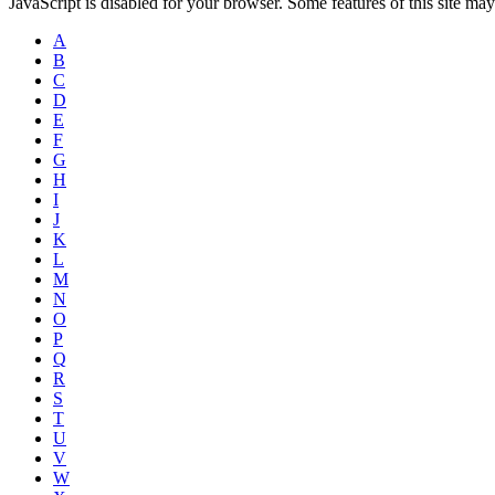
JavaScript is disabled for your browser. Some features of this site may
A
B
C
D
E
F
G
H
I
J
K
L
M
N
O
P
Q
R
S
T
U
V
W