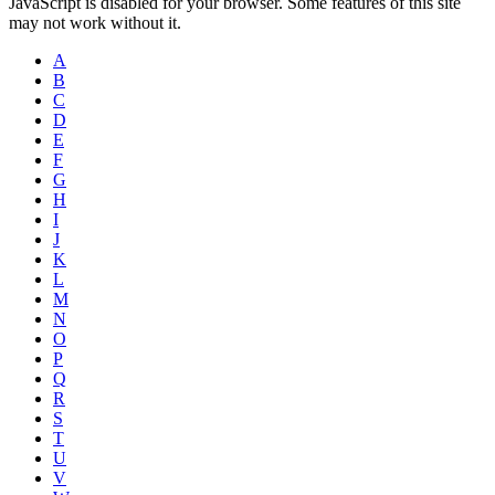
JavaScript is disabled for your browser. Some features of this site
may not work without it.
A
B
C
D
E
F
G
H
I
J
K
L
M
N
O
P
Q
R
S
T
U
V