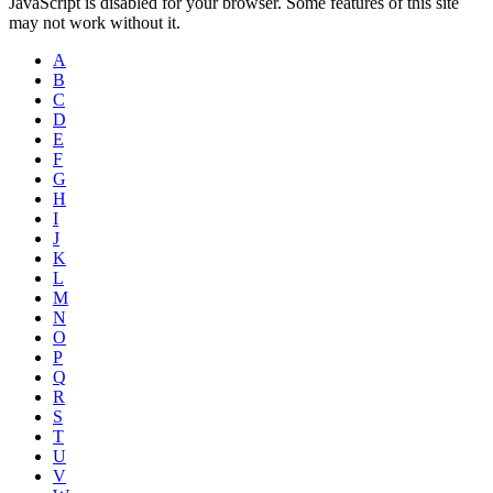
JavaScript is disabled for your browser. Some features of this site
may not work without it.
A
B
C
D
E
F
G
H
I
J
K
L
M
N
O
P
Q
R
S
T
U
V