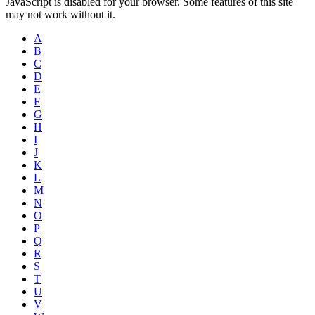
JavaScript is disabled for your browser. Some features of this site
may not work without it.
A
B
C
D
E
F
G
H
I
J
K
L
M
N
O
P
Q
R
S
T
U
V