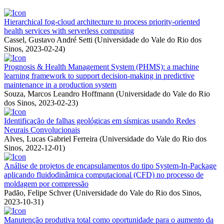
Hierarchical fog-cloud architecture to process priority-oriented
health services with serverless computing
Cassel, Gustavo André Setti
(
Universidade do Vale do Rio dos
Sinos
,
2023-02-24
)
Prognosis & Health Management System (PHMS): a machine
learning framework to support decision-making in predictive
maintenance in a production system
Souza, Marcos Leandro Hoffmann
(
Universidade do Vale do Rio
dos Sinos
,
2023-02-23
)
Identificação de falhas geológicas em sísmicas usando Redes
Neurais Convolucionais
Alves, Lucas Gabriel Ferreira
(
Universidade do Vale do Rio dos
Sinos
,
2022-12-01
)
Análise de projetos de encapsulamentos do tipo System-In-Package
aplicando fluidodinâmica computacional (CFD) no processo de
moldagem por compressão
Padão, Felipe Schver
(
Universidade do Vale do Rio dos Sinos
,
2023-10-31
)
Manutenção produtiva total como oportunidade para o aumento da