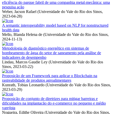
eficiência do parque fabril de uma companhia metal-mecânica: uma
pesquisa ação
Weber, Jacson Rafael
(
Universidade do Vale do Rio dos Sinos
,
2023-04-28
)
A semantic interoperability model based on NLP for nonstructured
health data
Mello, Blanda Helena de
(
Universidade do Vale do Rio dos Sinos
,
2024-11-13
)
Metodologia de diagnóstico energético em sistemas de
bombeamento de água do setor de saneamento pela análise de
indicadores de desempenho
Lindau, Marcos Gaudie Ley
(
Universidade do Vale do Rio dos
Sinos
,
2023-03-22
)
Proposição de um Framework para aplicar o Blockchain na
rastreabilidade de produtos agroalimentares
Kunrath, Tobias Leonardo
(
Universidade do Vale do Rio dos Sinos
,
2023-03-29
)
Proposição de conjunto de diretrizes para mitigar barreiras e
dificuldades na implantação do e-commerce no pequeno e médio
varejista
Nogueira, Edithe Oliveira
(
Universidade do Vale do Rio dos Sinos
,