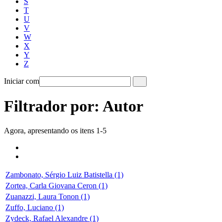
S
T
U
V
W
X
Y
Z
Iniciar com
Filtrador por: Autor
Agora, apresentando os itens 1-5
Zambonato, Sérgio Luiz Batistella (1)
Zortea, Carla Giovana Ceron (1)
Zuanazzi, Laura Tonon (1)
Zuffo, Luciano (1)
Zydeck, Rafael Alexandre (1)