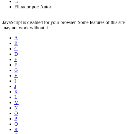
→
Filtrador por: Autor
JavaScript is disabled for your browser. Some features of this site
may not work without it.
A
B
C
D
E
F
G
H
I
J
K
L
M
N
O
P
Q
R