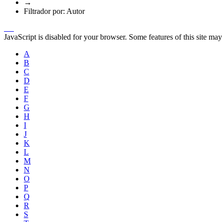
→
Filtrador por: Autor
JavaScript is disabled for your browser. Some features of this site may
A
B
C
D
E
F
G
H
I
J
K
L
M
N
O
P
Q
R
S