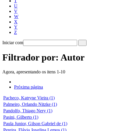
T
U
V
W
X
Y
Z
Iniciar com
Filtrador por: Autor
Agora, apresentando os itens 1-10
Próxima página
Pacheco, Katryne Vieira (1)
Palmeiro, Orlando Nitzke (1)
Pandolfo, Thiago Nery (1)
Pasini, Gilberto (1)
Paula Junior, Gilson Gabriel de (1)
Pereira, Flávia Jovelina Lemos (1)