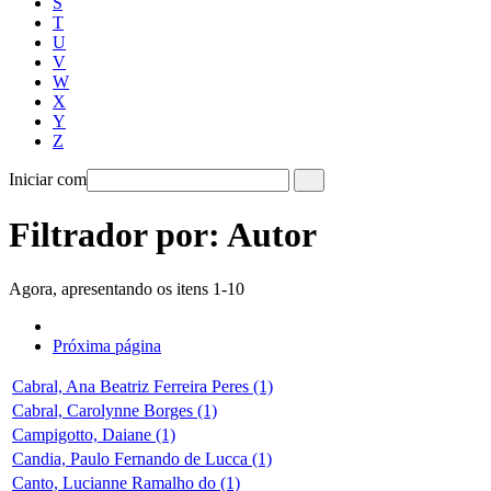
S
T
U
V
W
X
Y
Z
Iniciar com
Filtrador por: Autor
Agora, apresentando os itens 1-10
Próxima página
Cabral, Ana Beatriz Ferreira Peres (1)
Cabral, Carolynne Borges (1)
Campigotto, Daiane (1)
Candia, Paulo Fernando de Lucca (1)
Canto, Lucianne Ramalho do (1)