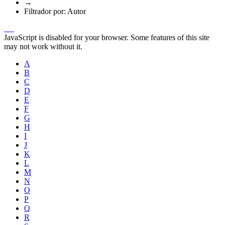
→
Filtrador por: Autor
JavaScript is disabled for your browser. Some features of this site
may not work without it.
A
B
C
D
E
F
G
H
I
J
K
L
M
N
O
P
Q
R