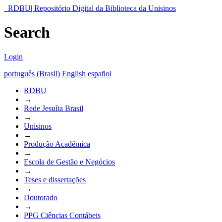
RDBU| Repositório Digital da Biblioteca da Unisinos
Search
Login
português (Brasil)
English
español
RDBU
→
Rede Jesuíta Brasil
→
Unisinos
→
Produção Acadêmica
→
Escola de Gestão e Negócios
→
Teses e dissertações
→
Doutorado
→
PPG Ciências Contábeis