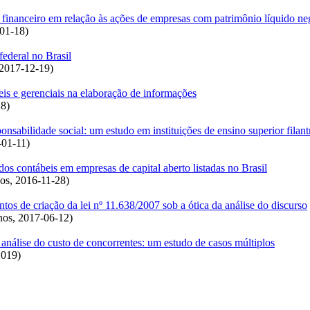
o financeiro em relação às ações de empresas com patrimônio líquido ne
01-18
)
federal no Brasil
2017-12-19
)
is e gerenciais na elaboração de informações
28
)
nsabilidade social: um estudo em instituições de ensino superior filant
-01-11
)
dos contábeis em empresas de capital aberto listadas no Brasil
nos
,
2016-11-28
)
os de criação da lei nº 11.638/2007 sob a ótica da análise do discurso
nos
,
2017-06-12
)
a análise do custo de concorrentes: um estudo de casos múltiplos
2019
)