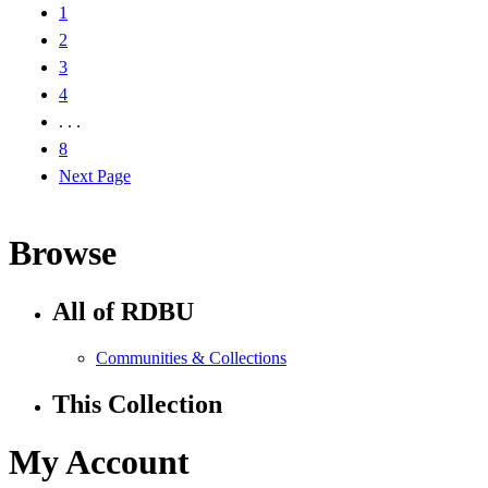
1
2
3
4
. . .
8
Next Page
Browse
All of RDBU
Communities & Collections
This Collection
My Account