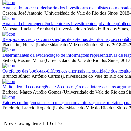
Análise do processo decisório dos investidores e analistas do mercad
Cescon, José Antonio
(
Universidade do Vale do Rio dos Sinos
,
2018-
Análise da interdependência entre os investimentos privado e público 
Menegat, Luciana Arenhart
(
Universidade do Vale do Rio dos Sinos
,
Relação das crenças com as regras de sistemas de informações contábe
Piacentini, Neusa
(
Universidade do Vale do Rio dos Sinos
,
2018-02-
Determinantes da evidenciação de informações representativas de respo
Seibert, Rosane Maria
(
Universidade do Vale do Rio dos Sinos
,
2017
Os efeitos das book-tax-differences anormais na qualidade dos resulta
Brunozi Júnior, Antônio Carlos
(
Universidade do Vale do Rio dos Si
Muito além da convergência: A construção e os interesses nos argument
Barbosa, Marco Aurélio Gomes
(
Universidade do Vale do Rio dos Si
Fatores contingenciais e sua relação com a utilização de artefatos par
Friedrich, Laercio Rogerio
(
Universidade do Vale do Rio dos Sinos
,
Now showing items 1-10 of 76