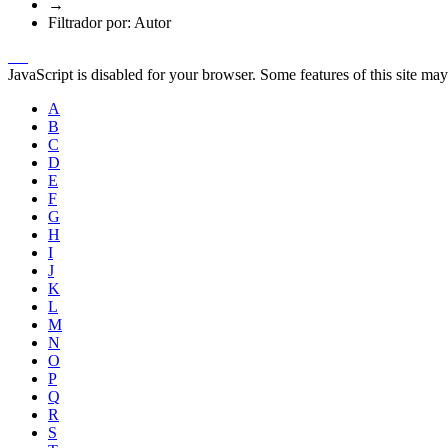
→
Filtrador por: Autor
JavaScript is disabled for your browser. Some features of this site may
A
B
C
D
E
F
G
H
I
J
K
L
M
N
O
P
Q
R
S