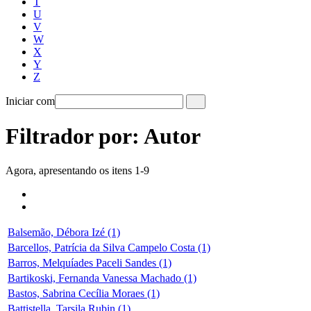
T
U
V
W
X
Y
Z
Iniciar com
Filtrador por: Autor
Agora, apresentando os itens 1-9
Balsemão, Débora Izé (1)
Barcellos, Patrícia da Silva Campelo Costa (1)
Barros, Melquíades Paceli Sandes (1)
Bartikoski, Fernanda Vanessa Machado (1)
Bastos, Sabrina Cecília Moraes (1)
Battistella, Tarsila Rubin (1)