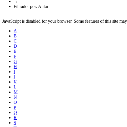
→
Filtrador por: Autor
JavaScript is disabled for your browser. Some features of this site may
A
B
C
D
E
F
G
H
I
J
K
L
M
N
O
P
Q
R
S