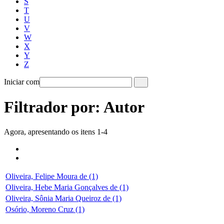
S
T
U
V
W
X
Y
Z
Iniciar com
Filtrador por: Autor
Agora, apresentando os itens 1-4
Oliveira, Felipe Moura de (1)
Oliveira, Hebe Maria Gonçalves de (1)
Oliveira, Sônia Maria Queiroz de (1)
Osório, Moreno Cruz (1)