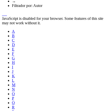
→
Filtrador por: Autor
JavaScript is disabled for your browser. Some features of this site
may not work without it.
A
B
C
D
E
F
G
H
I
J
K
L
M
N
O
P
Q
R