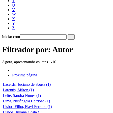
T
U
V
W
X
Y
Z
Iniciar com
Filtrador por: Autor
Agora, apresentando os itens 1-10
Próxima página
Lacerda, Juciano de Sousa (1)
Larentis, Milton (1)
Leite, Sandra Nunes (1)
Lima, Nilsângela Cardoso (1)
Lisboa Filho, Flavi Ferreira (1)
Lisboa, Juliana Costa (1)