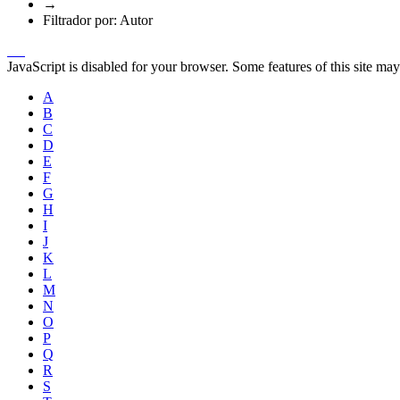
→
Filtrador por: Autor
JavaScript is disabled for your browser. Some features of this site may
A
B
C
D
E
F
G
H
I
J
K
L
M
N
O
P
Q
R
S