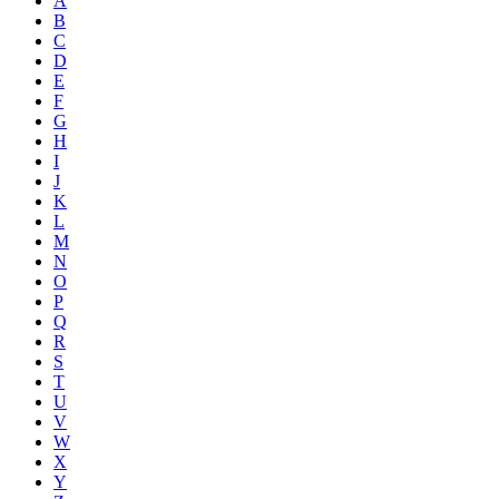
A
B
C
D
E
F
G
H
I
J
K
L
M
N
O
P
Q
R
S
T
U
V
W
X
Y