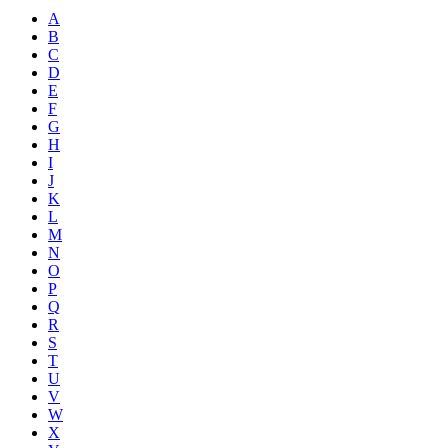
A
B
C
D
E
F
G
H
I
J
K
L
M
N
O
P
Q
R
S
T
U
V
W
X