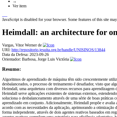
→
Ver item
JavaScript is disabled for your browser. Some features of this site may
Heimdall: an architecture for 
Vargas, Vitor Werner de
URI:
http://repositorio.jesuita.org.br/handle/UNISINOS/13844
Data da Defesa:
2023-09-26
Orientador:
Barbosa, Jorge Luis Victória
Resumo:
Algoritmos de aprendizado de máquina têm sido crescentemente utili
desbalanceados, o processo de treinamento é desafiador, visto que al
Heimdall, uma arquitetura com diversos recursos para aprendizagem d
Heimdall serve aplicações existentes de sistemas externos, estendendo r
soluciona o desbalanceamento através de uma série de boas práticas
aprendizado em conjunto. Adicionalmente, Heimdall propõe e avalia a 
acordo com as necessidades da aplicação, aprimorando a otimização d
forma independente, através de dois agentes reativos baseados em r
agentes reativos compõem uma estratégia para eficiência adaptativa, h