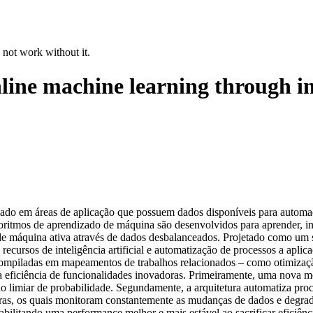
 not work without it.
online machine learning through 
zado em áreas de aplicação que possuem dados disponíveis para automa
goritmos de aprendizado de máquina são desenvolvidos para aprender, in
e máquina ativa através de dados desbalanceados. Projetado como um se
ecursos de inteligência artificial e automatização de processos a aplica
 compiladas em mapeamentos de trabalhos relacionados – como otimizaç
eficiência de funcionalidades inovadoras. Primeiramente, uma nova métr
o limiar de probabilidade. Segundamente, a arquitetura automatiza pr
egras, os quais monitoram constantemente as mudanças de dados e degra
abilitando uma performance melhor e mais estável ao sacrificar eficiên