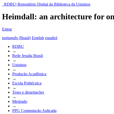
RDBU| Repositório Digital da Biblioteca da Unisinos
Heimdall: an architecture for 
Entrar
português (Brasil)
English
español
RDBU
→
Rede Jesuíta Brasil
→
Unisinos
→
Produção Acadêmica
→
Escola Politécnica
→
Teses e dissertações
→
Mestrado
→
PPG Computação Aplicada