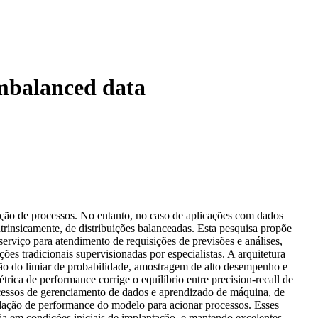
imbalanced data
ção de processos. No entanto, no caso de aplicações com dados
trinsicamente, de distribuições balanceadas. Esta pesquisa propõe
rviço para atendimento de requisições de previsões e análises,
ções tradicionais supervisionadas por especialistas. A arquitetura
ão do limiar de probabilidade, amostragem de alto desempenho e
ica de performance corrige o equilíbrio entre precision-recall de
ocessos de gerenciamento de dados e aprendizado de máquina, de
dação de performance do modelo para acionar processos. Esses
cia em condições iniciais de implantação, e mantendo excelentes