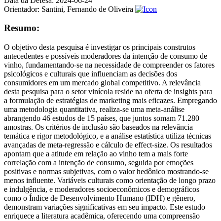
Data da Defesa:
2024-06-24
Orientador:
Santini, Fernando de Oliveira
Resumo:
O objetivo desta pesquisa é investigar os principais construtos
antecedentes e possíveis moderadores da intenção de consumo de
vinho, fundamentando-se na necessidade de compreender os fatores
psicológicos e culturais que influenciam as decisões dos
consumidores em um mercado global competitivo. A relevância
desta pesquisa para o setor vinícola reside na oferta de insights para
a formulação de estratégias de marketing mais eficazes. Empregando
uma metodologia quantitativa, realiza-se uma meta-análise
abrangendo 46 estudos de 15 países, que juntos somam 71.280
amostras. Os critérios de inclusão são baseados na relevância
temática e rigor metodológico, e a análise estatística utiliza técnicas
avançadas de meta-regressão e cálculo de effect-size. Os resultados
apontam que a atitude em relação ao vinho tem a mais forte
correlação com a intenção de consumo, seguida por emoções
positivas e normas subjetivas, com o valor hedônico mostrando-se
menos influente. Variáveis culturais como orientação de longo prazo
e indulgência, e moderadores socioeconômicos e demográficos
como o Índice de Desenvolvimento Humano (IDH) e gênero,
demonstram variações significativas em seu impacto. Este estudo
enriquece a literatura acadêmica, oferecendo uma compreensão