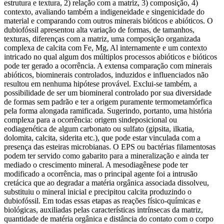
estrutura e textura, 2) relação com a matriz, 3) composição, 4)
contexto, avaliando também a indigeneidade e singenicidade do
material e comparando com outros minerais bióticos e abióticos. O
dubiofóssil apresentou alta variação de formas, de tamanhos,
texturas, diferenças com a matriz, uma composição organizada
complexa de calcita com Fe, Mg, Al internamente e um contexto
intricado no qual algum dos múltiplos processos abióticos e bióticos
pode ter gerado a ocorrência. A extensa comparação com minerais
abióticos, biominerais controlados, induzidos e influenciados não
resultou em nenhuma hipótese provável. Exclui-se também, a
possibilidade de ser um biomineral controlado por sua diversidade
de formas sem padrão e ter a origem puramente termometamórfica
pela forma alongada ramificada. Sugerindo, portanto, uma história
complexa para a ocorrência: origem sindeposicional ou
eodiagenética de algum carbonato ou sulfato (gipsita, ilkatia,
dolomita, calcita, siderita etc.), que pode estar vinculada com a
presença das esteiras microbianas. O EPS ou bactérias filamentosas
podem ter servido como gabarito para a mineralização e ainda ter
mediado o crescimento mineral. A mesodiagênese pode ter
modificado a ocorrência, mas o principal agente foi a intrusão
cretácica que ao degradar a matéria orgânica associada dissolveu,
substituiu o mineral inicial e precipitou calcita produzindo o
dubiofóssil. Em todas essas etapas as reações físico-químicas e
biológicas, auxiliadas pelas características intrínsecas da matriz,
quantidade de matéria orgânica e distância do contato com o corpo