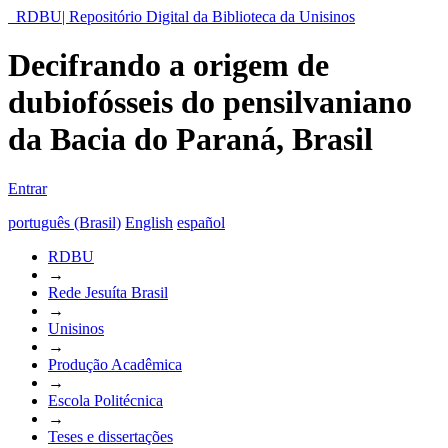
RDBU| Repositório Digital da Biblioteca da Unisinos
Decifrando a origem de
dubiofósseis do pensilvaniano
da Bacia do Paraná, Brasil
Entrar
português (Brasil)
English
español
RDBU
→
Rede Jesuíta Brasil
→
Unisinos
→
Produção Acadêmica
→
Escola Politécnica
→
Teses e dissertações