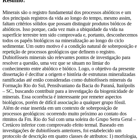
Resumo:
Minerais são o registro fundamental dos processos abióticos e um
dos principais registros da vida ao longo do tempo, mesmo assim,
faltam critérios sólidos que possam distinguir produtos bióticos de
abióticos. Isso porque, cada vez mais a ubiquidade da vida na
superfície terrestre tem sido comprovada e, portanto, desconhecemos
todos os papéis biológicos na mineralização ao longo do ciclo
sedimentar. Um outro motivo é a condição natural de sobreposição e
repetição de processos geológicos que definem o registro.
Dubiofósseis minerais são relevantes pontos de investigação para
resolver a questão, uma vez que se situam no limiar do
conhecimento entre abiótico e biótico. Logo, o objetivo da presente
dissertação é decifrar a origem e história de estruturas mineralizadas
ramificadas até então consideradas como dubiofósseis minerais da
Formação Rio do Sul, Pensilvaniano da Bacia do Paraná, Itaiópolis
– SC, buscando contribuir para a investigação da biogenicidade de
minerais. Essa ocorrência é interessante por remeter aspectos
biológicos, porém de difícil associação a qualquer grupo fóssil.
Além de estar inserida em um contexto de sobreposição de
processos geológicos: ocorrendo muito próximo ao contato dos
ritmitos da Fm. Rio do Sul com uma soleira do Grupo Serra Geral –
Cretáceo inferior com comprovado efeito termal. Baseado em
investigações de dubiofósseis anteriores, foi estabelecido um
protocolo de descrição em quatro classes de atributos: 1) morfologia,