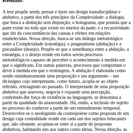
Resumo:
A tese propõe sentir, pensar e fazer um design transdisciplinar e
abdutivo, a partir dos três princípios da Complexidade: a dialogia,
que busca a distinção sem disjunção; o holograma, que postula que a
parte existe no todo que existe no interior da parte; e a recursividade,
que diz da concomitância das causas e efeitos em relações
estabelecidas. Nessa direção, busca-se um diálogo metodológico
entre a Complexidade (estratégia), o pragmatismo (abdução) e a
psicanálise (desejo). Propõe-se que a semelhança entre a abdução, a
estratégia, e o desejo reside em todos serem processos
metodológicos capazes de perceber o acontecimento à medida em
que o significam. Em outras palavras, processos que comportam o
devir à medida em que o restringem. A abdução é elaborada como
sendo simultaneamente uma proposição e um argumento – um
dicissigno cujo interpretante, como futuro, acopla-se ao objeto
referido, retroagindo no passado. O interpretante de uma proposição
abdutiva que assevera, negocia e expande uma percepção,
conferindo-lhe força de existência na linguagem, se denomina a
partir da qualidade da amorosidade. Há, então, a inclusão do sujeito
no processo do conhecer a partir de um entendimento temporal.
Desenvolve-se o neologismo da cosmopoiese como proposta de um
design cuja centralidade reside em cada um dos sujeitos brincantes
que, não obstante, acoplam-se entre si a partir de propostas
abdutivas, habitando uns aos outros como ideias. Nessa direção, as