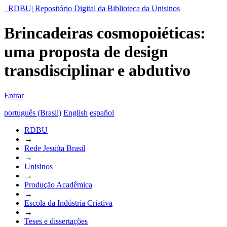
RDBU| Repositório Digital da Biblioteca da Unisinos
Brincadeiras cosmopoiéticas:
uma proposta de design
transdisciplinar e abdutivo
Entrar
português (Brasil)
English
español
RDBU
→
Rede Jesuíta Brasil
→
Unisinos
→
Produção Acadêmica
→
Escola da Indústria Criativa
→
Teses e dissertações