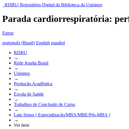
RDBU| Repositório Digital da Biblioteca da Unisinos
Parada cardiorrespiratória: per
Entrar
português (Brasil)
English
español
RDBU
→
Rede Jesuíta Brasil
→
Unisinos
→
Produção Acadêmica
→
Escola de Saúde
→
Trabalhos de Conclusão de Curso
→
Lato Senso ( Especialização/MBA/MBE/Pós-MBA )
→
Ver item