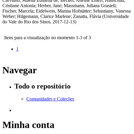
Carvalho, Milena Eduarda de
;
Becker, Anelise Ehlert
;
Hauschild,
Cristiane Antonia
;
Herber, Jane
;
Massmann, Juliana Grasieli
;
Fischer, Marcela
;
Eidelwein, Marina Hofstätter
;
Sebastiany, Vanessa
Weber
;
Hilgemann, Clarice Marlene
;
Zanatta, Flávia
(
Universidade
do Vale do Rio dos Sinos
,
2017-12-13
)
Itens para a visualização no momento 1-3 of 3
1
Navegar
Todo o repositório
Comunidades e Coleções
Minha conta