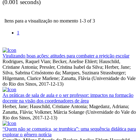
(0.001 seconds)
Itens para a visualização no momento 1-3 of 3
1
Viralizando boas ações: atitudes para combater a rejeição escolar
Rodrigues, Raquel Vian
;
Becker, Anelise Ehlert
;
Hauschild,
Cristiane Antonia
;
Pressler, Cristina Isabel da Silva
;
Herber, Jane
;
Silva, Sabrina Crisóstomo da
;
Marques, Suzinara Strassburger
;
Hilgemann, Clarice Marlene
;
Zanatta, Flávia
(
Universidade do Vale
do Rio dos Sinos
,
2017-12-13
)
As práticas de sala de aula e o ser professor: impactos na formação
docente na visão dos coordenadores de área
Herber, Jane
;
Hauschild, Cristiane Antonia
;
Magedanz, Adriana
;
Zanatta, Flávia
;
Volkmer, Márcia Solange
(
Universidade do Vale do
Rio dos Sinos
,
2017-12-13
)
“Quem não se comunica, se trumbica”: uma sequência didática para
explorar o gênero notícia