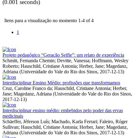
(0.001 seconds)
Itens para a visualização no momento 1-4 of 4
1
Projeto pedagógico “Geração Selfie”: um relato de experiência
Schmitt, Fernanda Chemin
;
Devitte, Vanessa
;
Hoffmann, Wesley
Roberto
;
Hauschild, Cristiane Antonia
;
Herber, Jane
;
Magedanz,
Adriana
(
Universidade do Vale do Rio dos Sinos
,
2017-12-13
)
Interdisciplinar Ensino Médio: profissões que transformamos
Cruz, Caroline Franco da
;
Hauschild, Cristiane Antonia
;
Herber,
Jane
;
Magedanz, Adriana
(
Universidade do Vale do Rio dos Sinos
,
2017-12-13
)
Interdisciplinar ensino médio: embebidos pelo poder das ervas
medicinais
Schäeffer, Jéferson Luís
;
Machado, Karla Ferrari
;
Faleiro, Róger
Sullivan
;
Hauschild, Cristiane Antonia
;
Herber, Jane
;
Magedanz,
Adriana
(
Universidade do Vale do Rio dos Sinos
,
2017-12-13
)