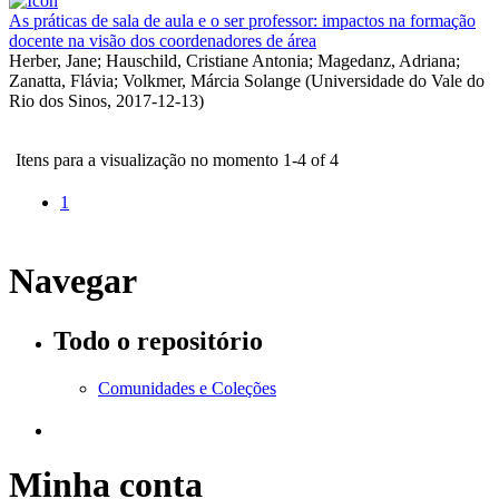
As práticas de sala de aula e o ser professor: impactos na formação
docente na visão dos coordenadores de área
Herber, Jane
;
Hauschild, Cristiane Antonia
;
Magedanz, Adriana
;
Zanatta, Flávia
;
Volkmer, Márcia Solange
(
Universidade do Vale do
Rio dos Sinos
,
2017-12-13
)
Itens para a visualização no momento 1-4 of 4
1
Navegar
Todo o repositório
Comunidades e Coleções
Minha conta