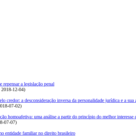
e repensar a legislação penal
,
2018-12-04
)
o credor: a desconsideração inversa da personalidade jurídica e a sua
018-07-02
)
ção homoafetiva: uma análise a partir do princípio do melhor interesse 
8-07-07
)
entidade familiar no direito brasileiro