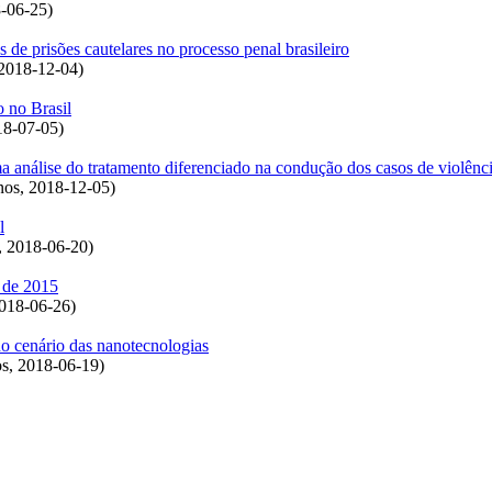
-06-25
)
s de prisões cautelares no processo penal brasileiro
2018-12-04
)
o no Brasil
18-07-05
)
a análise do tratamento diferenciado na condução dos casos de violênc
nos
,
2018-12-05
)
l
,
2018-06-20
)
l de 2015
018-06-26
)
o cenário das nanotecnologias
os
,
2018-06-19
)