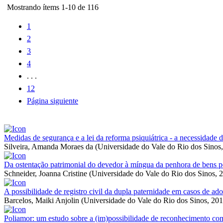
Mostrando ítems 1-10 de 116
1
2
3
4
. . .
12
Página siguiente
Medidas de segurança e a lei da reforma psiquiátrica - a necessidade d
Silveira, Amanda Moraes da
(
Universidade do Vale do Rio dos Sinos
Da ostentação patrimonial do devedor à míngua da penhora de bens pel
Schneider, Joanna Cristine
(
Universidade do Vale do Rio dos Sinos
,
2
A possibilidade de registro civil da dupla paternidade em casos de ado
Barcelos, Maiki Anjolin
(
Universidade do Vale do Rio dos Sinos
,
201
Poliamor: um estudo sobre a (im)possibilidade de reconhecimento como 