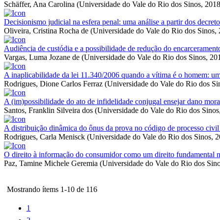
Schäffer, Ana Carolina
(
Universidade do Vale do Rio dos Sinos
,
2018
Decisionismo judicial na esfera penal: uma análise a partir dos decreto
Oliveira, Cristina Rocha de
(
Universidade do Vale do Rio dos Sinos
,
Audiência de custódia e a possibilidade de redução do encarcerament
Vargas, Luma Jozane de
(
Universidade do Vale do Rio dos Sinos
,
20
A inaplicabilidade da lei 11.340/2006 quando a vítima é o homem: um
Rodrigues, Dione Carlos Ferraz
(
Universidade do Vale do Rio dos Si
A (im)possibilidade do ato de infidelidade conjugal ensejar dano mora
Santos, Franklin Silveira dos
(
Universidade do Vale do Rio dos Sinos
A distribuição dinâmica do ônus da prova no código de processo civi
Rodrigues, Carla Menisck
(
Universidade do Vale do Rio dos Sinos
,
2
O direito à informação do consumidor como um direito fundamental n
Paz, Tamine Michele Geremia
(
Universidade do Vale do Rio dos Sin
Mostrando ítems 1-10 de 116
1