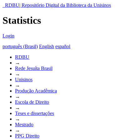
RDBU| Repositório Digital da Biblioteca da Unisinos
Statistics
Login
português (Brasil)
English
español
RDBU
→
Rede Jesuíta Brasil
→
Unisinos
→
Produção Acadêmica
→
Escola de Direito
→
Teses e dissertações
→
Mestrado
→
PPG Direito