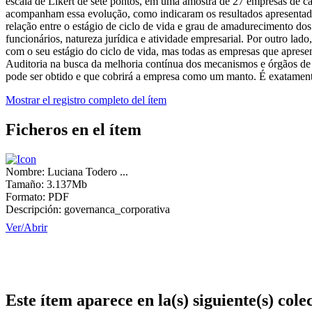
escala de Likert de sete pontos, em uma amostra de 27 empresas de c
acompanham essa evolução, como indicaram os resultados apresentados,
relação entre o estágio de ciclo de vida e grau de amadurecimento do
funcionários, natureza jurídica e atividade empresarial. Por outro la
com o seu estágio do ciclo de vida, mas todas as empresas que apresen
Auditoria na busca da melhoria contínua dos mecanismos e órgãos de c
pode ser obtido e que cobrirá a empresa como um manto. É exatamente
Mostrar el registro completo del ítem
Ficheros en el ítem
Nombre:
Luciana Todero ...
Tamaño:
3.137Mb
Formato:
PDF
Descripción:
governanca_corporativa
Ver/
Abrir
Este ítem aparece en la(s) siguiente(s) cole