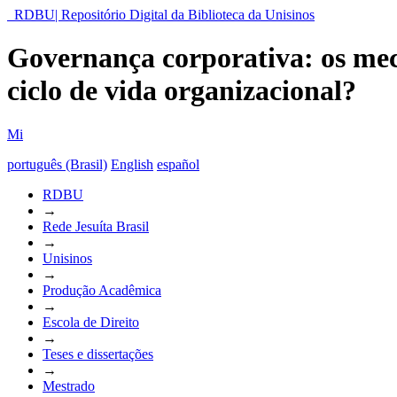
RDBU| Repositório Digital da Biblioteca da Unisinos
Governança corporativa: os meca
ciclo de vida organizacional?
Mi
português (Brasil)
English
español
RDBU
→
Rede Jesuíta Brasil
→
Unisinos
→
Produção Acadêmica
→
Escola de Direito
→
Teses e dissertações
→
Mestrado