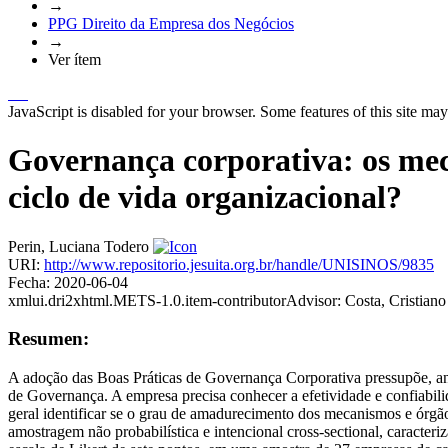
→
PPG Direito da Empresa dos Negócios
→
Ver ítem
JavaScript is disabled for your browser. Some features of this site may
Governança corporativa: os meca
ciclo de vida organizacional?
Perin, Luciana Todero
URI:
http://www.repositorio.jesuita.org.br/handle/UNISINOS/9835
Fecha:
2020-06-04
xmlui.dri2xhtml.METS-1.0.item-contributorAdvisor:
Costa, Cristian
Resumen:
A adoção das Boas Práticas de Governança Corporativa pressupõe, ante
de Governança. A empresa precisa conhecer a efetividade e confiabili
geral identificar se o grau de amadurecimento dos mecanismos e órgã
amostragem não probabilística e intencional cross-sectional, caracte