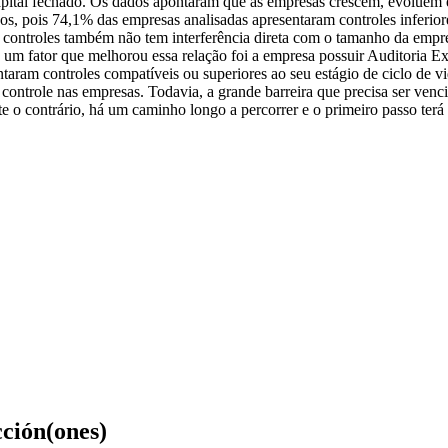
apital fechado. Os dados apontaram que as empresas crescem, evoluem e
 pois 74,1% das empresas analisadas apresentaram controles inferiores
s controles também não tem interferência direta com o tamanho da empres
do, um fator que melhorou essa relação foi a empresa possuir Auditoria 
taram controles compatíveis ou superiores ao seu estágio de ciclo de v
ontrole nas empresas. Todavia, a grande barreira que precisa ser venc
 o contrário, há um caminho longo a percorrer e o primeiro passo terá
cción(ones)