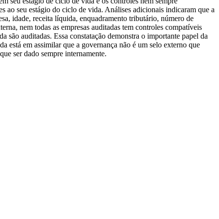
m seu estágio de ciclo de vida e os controles nem sempre
 ao seu estágio do ciclo de vida. Análises adicionais indicaram que a
a, idade, receita líquida, enquadramento tributário, número de
Externa, nem todas as empresas auditadas tem controles compatíveis
ida são auditadas. Essa constatação demonstra o importante papel da
ida está em assimilar que a governança não é um selo externo que
 que ser dado sempre internamente.