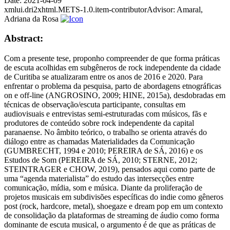
Date:
2021-04-09
xmlui.dri2xhtml.METS-1.0.item-contributorAdvisor:
Amaral,
Adriana da Rosa
Abstract:
Com a presente tese, proponho compreender de que forma práticas
de escuta acolhidas em subgêneros de rock independente da cidade
de Curitiba se atualizaram entre os anos de 2016 e 2020. Para
enfrentar o problema da pesquisa, parto de abordagens etnográficas
on e off-line (ANGROSINO, 2009; HINE, 2015a), desdobradas em
técnicas de observação/escuta participante, consultas em
audiovisuais e entrevistas semi-estruturadas com músicos, fãs e
produtores de conteúdo sobre rock independente da capital
paranaense. No âmbito teórico, o trabalho se orienta através do
diálogo entre as chamadas Materialidades da Comunicação
(GUMBRECHT, 1994 e 2010; PEREIRA de SÁ, 2016) e os
Estudos de Som (PEREIRA de SÁ, 2010; STERNE, 2012;
STEINTRAGER e CHOW, 2019), pensados aqui como parte de
uma “agenda materialista” do estudo das intersecções entre
comunicação, mídia, som e música. Diante da proliferação de
projetos musicais em subdivisões específicas do indie como gêneros
post (rock, hardcore, metal), shoegaze e dream pop em um contexto
de consolidação da plataformas de streaming de áudio como forma
dominante de escuta musical, o argumento é de que as práticas de