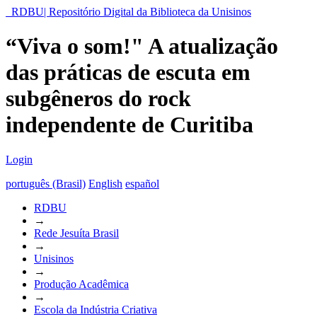
RDBU| Repositório Digital da Biblioteca da Unisinos
“Viva o som!" A atualização
das práticas de escuta em
subgêneros do rock
independente de Curitiba
Login
português (Brasil)
English
español
RDBU
→
Rede Jesuíta Brasil
→
Unisinos
→
Produção Acadêmica
→
Escola da Indústria Criativa