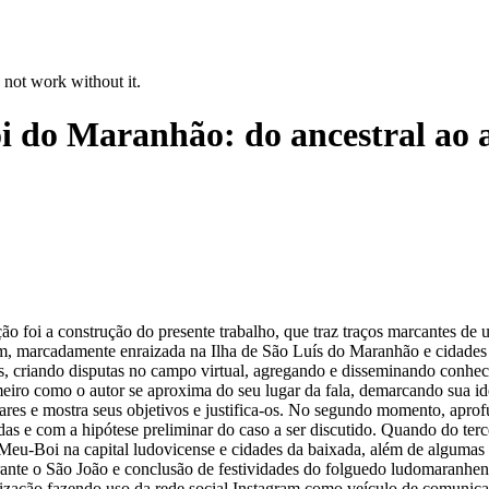
 not work without it.
do Maranhão: do ancestral ao a
ação foi a construção do presente trabalho, que traz traços marcantes de
ém, marcadamente enraizada na Ilha de São Luís do Maranhão e cidade
os, criando disputas no campo virtual, agregando e disseminando conhec
meiro como o autor se aproxima do seu lugar da fala, demarcando sua i
ares e mostra seus objetivos e justifica-os. No segundo momento, apro
das e com a hipótese preliminar do caso a ser discutido. Quando do ter
eu-Boi na capital ludovicense e cidades da baixada, além de algumas cu
durante o São João e conclusão de festividades do folguedo ludomaranhe
atização fazendo uso da rede social Instagram como veículo de comunicaç