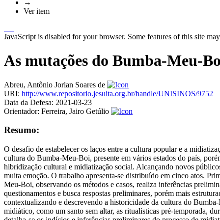
→
Ver item
JavaScript is disabled for your browser. Some features of this site may
As mutações do Bumba-Meu-Boi 
Abreu, Antônio Jorlan Soares de
URI:
http://www.repositorio.jesuita.org.br/handle/UNISINOS/9752
Data da Defesa:
2021-03-23
Orientador:
Ferreira, Jairo Getúlio
Resumo:
O desafio de estabelecer os laços entre a cultura popular e a midiatiz
cultura do Bumba-Meu-Boi, presente em vários estados do país, por
hibridização cultural e midiatização social. Alcançando novos públic
muita emoção. O trabalho apresenta-se distribuído em cinco atos. Pri
Meu-Boi, observando os métodos e casos, realiza inferências prelimin
questionamentos e busca respostas preliminares, porém mais estrutura
contextualizando e descrevendo a historicidade da cultura do Bumba-M
midiático, como um santo sem altar, as ritualísticas pré-temporada, 
detalha-se os indícios e inferências preliminares do processo de midi