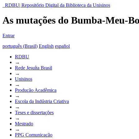
RDBU| Repositório Digital da Biblioteca da Unisinos
As mutações do Bumba-Meu-Boi 
Entrar
português (Brasil)
English
español
RDBU
→
Rede Jesuíta Brasil
→
Unisinos
→
Produção Acadêmica
→
Escola da Indústria Criativa
→
Teses e dissertações
→
Mestrado
→
PPG Comunicação