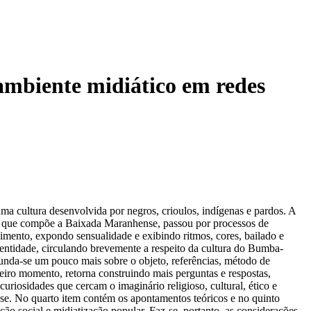
mbiente midiático em redes
 uma cultura desenvolvida por negros, crioulos, indígenas e pardos. A
s que compõe a Baixada Maranhense, passou por processos de
imento, expondo sensualidade e exibindo ritmos, cores, bailado e
dentidade, circulando brevemente a respeito da cultura do Bumba-
funda-se um pouco mais sobre o objeto, referências, método de
ceiro momento, retorna construindo mais perguntas e respostas,
riosidades que cercam o imaginário religioso, cultural, ético e
nse. No quarto item contém os apontamentos teóricos e no quinto
ão social e midiatização popular. Faz-se, portanto, as considerações