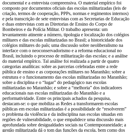
documental e a entrevista compreensiva. O material empírico foi
composto por documentos oficiais das escolas militarizadas (leis de
criação, termos de cooperação, PPPs, normas e regimentos internos)
e pela transcrição de sete entrevistas com as Secretarias de Educação
e duas entrevistas com as Diretorias de Ensino do Corpo de
Bombeiros e da Polícia Militar. O trabalho apresenta: um
levantamento atinente a número, tipologia e localização dos colégios
militares e das escolas militarizadas no Brasil; a historicidade dos
colégios militares do país; uma discussão sobre neoliberalismo na
interface com o neoconservadorismo e a reforma educacional no
Brasil, incluindo o processo de militarização das escolas; e a análise
do material empírico. Tal análise foi realizada a partir de quatro
categorias analíticas: sobre as parcerias celebradas entre a rede
pública de ensino e as corporações militares no Maranhão; sobre a
estrutura e o funcionamento das escolas militarizadas no Maranhão;
sobre a disciplina e o “lugar” do pedagógico nas escolas
militarizadas no Maranhão; e sobre a “melhoria” dos indicadores
educacionais nas escolas militarizadas do Maranhão e a
performatividade. Entre os principais achados da pesquisa,
destacam-se: o que mobiliza as Redes a transformarem escolas
públicas em escolas militarizadas é a possibilidade de “resolverem”
o problema da violência e da indisciplina nas escolas situadas em
regiões de vulnerabilidade, o que empalidece uma discussão mais
aprofundada sobre desigualdades sociais na Contemporaneidade; a
gestão militarizada dá o tom das funções da escola, bem como dos