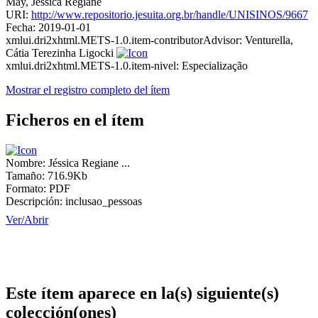
May, Jéssica Regiane
URI:
http://www.repositorio.jesuita.org.br/handle/UNISINOS/9667
Fecha:
2019-01-01
xmlui.dri2xhtml.METS-1.0.item-contributorAdvisor:
Venturella,
Cátia Terezinha Ligocki
xmlui.dri2xhtml.METS-1.0.item-nivel:
Especialização
Mostrar el registro completo del ítem
Ficheros en el ítem
Nombre:
Jéssica Regiane ...
Tamaño:
716.9Kb
Formato:
PDF
Descripción:
inclusao_pessoas
Ver/
Abrir
Este ítem aparece en la(s) siguiente(s)
colección(ones)