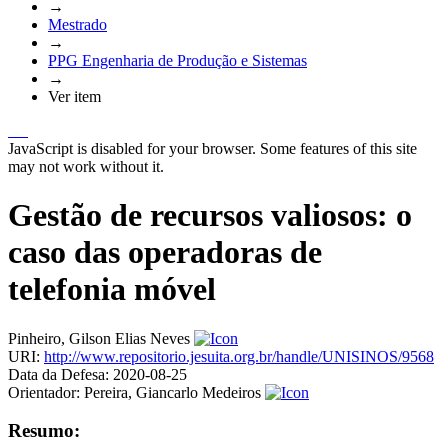
→
Mestrado
→
PPG Engenharia de Produção e Sistemas
→
Ver item
JavaScript is disabled for your browser. Some features of this site
may not work without it.
Gestão de recursos valiosos: o
caso das operadoras de
telefonia móvel
Pinheiro, Gilson Elias Neves
URI:
http://www.repositorio.jesuita.org.br/handle/UNISINOS/9568
Data da Defesa:
2020-08-25
Orientador:
Pereira, Giancarlo Medeiros
Resumo: