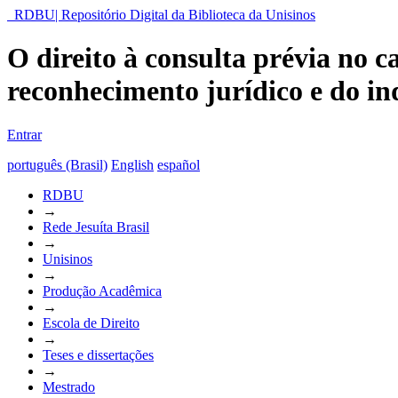
RDBU| Repositório Digital da Biblioteca da Unisinos
O direito à consulta prévia no 
reconhecimento jurídico e do in
Entrar
português (Brasil)
English
español
RDBU
→
Rede Jesuíta Brasil
→
Unisinos
→
Produção Acadêmica
→
Escola de Direito
→
Teses e dissertações
→
Mestrado