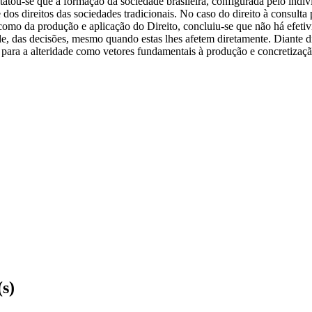
statou-se que a formação da sociedade brasileira, configurada pelo ind
de dos direitos das sociedades tradicionais. No caso do direito à cons
omo da produção e aplicação do Direito, concluiu-se que não há efetiv
dade, das decisões, mesmo quando estas lhes afetem diretamente. Diante 
para a alteridade como vetores fundamentais à produção e concretização
(s)