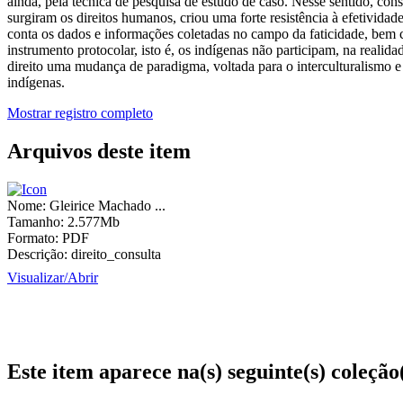
ainda, pela técnica de pesquisa de estudo de caso. Nesse sentido, con
surgiram os direitos humanos, criou uma forte resistência à efetivida
conta os dados e informações coletadas no campo da faticidade, bem c
instrumento protocolar, isto é, os indígenas não participam, na reali
direito uma mudança de paradigma, voltada para o interculturalismo e 
indígenas.
Mostrar registro completo
Arquivos deste item
Nome:
Gleirice Machado ...
Tamanho:
2.577Mb
Formato:
PDF
Descrição:
direito_consulta
Visualizar/
Abrir
Este item aparece na(s) seguinte(s) coleção