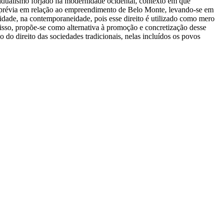
ividualismo forjado na modernidade ocidental, contexto em que
ulta prévia em relação ao empreendimento de Belo Monte, levando-se em
idade, na contemporaneidade, pois esse direito é utilizado como mero
disso, propõe-se como alternativa à promoção e concretização desse
 do direito das sociedades tradicionais, nelas incluídos os povos