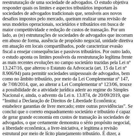
reestruturação de uma sociedade de advogados. O estudo objetiva
responder quais os limites e aspectos tributários importam às
sociedades de advogados tradicionais que, sensíveis aos novos
desafios impostos pelo mercado, queiram realizar uma revisão de
seus modelos operacionais, societários e tributários em busca de
maior competitividade e redução de custos de transação. Por um
lado, as (re) estruturações de sociedades de advogados que incorram
em abuso de forma, ausência de propósito negocial, unidade diretiva
em atuação em locais compartilhados, pode caracterizar evasão
fiscal a ensejar consequências e passivos tributários. Por outro lado,
o estudo aponta os limites possíveis da reestruturação legítima frente
as mais recentes evoluções no campo societário trazidas pela Lei nº
13.247/16, que alterou o Estatuto da Advocacia (art. 15 da Lei nº
8.906/94) para permitir sociedades unipessoais de advogados, bem
como no âmbito tributário, por meio da Lei Complementar nº 147,
de 7/08/2014, que, ao alterar a Lei Complementar nº 123/06, trouxe
a possibilidade de a atividade jurídica aderir ao regime do Simples
Nacional e, ainda, o advento da Lei n. 13.874, de 20/09/2019, que
“Institui a Declaração de Direitos de Liberdade Econômica;
estabelece garantias de livre mercado; entre outras providências”. Se
conclui que o correto enquadramento societário e tributário é capaz
de gerar grande economia em custos de transação às sociedades de
advogados, o que certamente demonstra o sério propósito negocial,
a liberdade econômica, a livre-iniciativa, e legitima a revisão
estrutural por meio de lícito planejamento tributário. É dizer, a