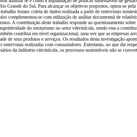
ou analisar se e como a implantação de práticas sustentáveis de gestão 
io Grande do Sul. Para alcançar os objetivos propostos, optou-se pela c
rabalho foram: coleta de dados realizada a partir de entrevistas semies
ados complementou-se com utilização de análise documental de relatórios
ntos. A contribuição deste trabalho responde ao questionamento sobre 
etitividade do enoturismo no setor vitivinícola, sendo esta a contribu
 também contribui em nível organizacional, uma vez que as empresas ar
ade de seus produtos e serviços. Os resultados desta investigação apont
 entrevistas realizadas com consumidores. Entretanto, no que diz respe
rios da indústria vitivinícola, os processos sustentáveis não se conve