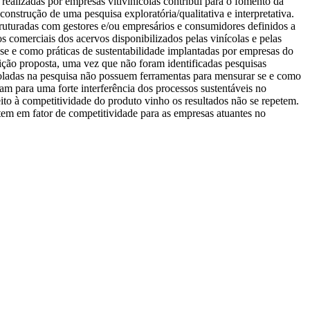
realizadas por empresas vitivinícolas contribui para o fomento da
onstrução de uma pesquisa exploratória/qualitativa e interpretativa.
truturadas com gestores e/ou empresários e consumidores definidos a
 comerciais dos acervos disponibilizados pelas vinícolas e pelas
se e como práticas de sustentabilidade implantadas por empresas do
ição proposta, uma vez que não foram identificadas pesquisas
roladas na pesquisa não possuem ferramentas para mensurar se e como
am para uma forte interferência dos processos sustentáveis no
ito à competitividade do produto vinho os resultados não se repetem.
rtem em fator de competitividade para as empresas atuantes no