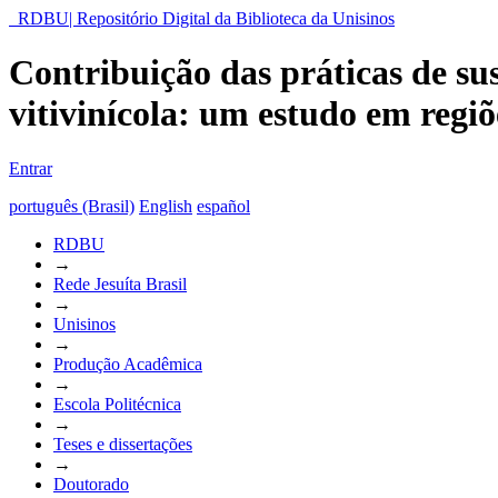
RDBU| Repositório Digital da Biblioteca da Unisinos
Contribuição das práticas de su
vitivinícola: um estudo em regi
Entrar
português (Brasil)
English
español
RDBU
→
Rede Jesuíta Brasil
→
Unisinos
→
Produção Acadêmica
→
Escola Politécnica
→
Teses e dissertações
→
Doutorado