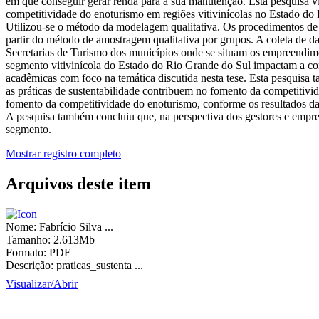
em que conseguir gerar renda para a sua manutenção. Esta pesquisa vis
competitividade do enoturismo em regiões vitivinícolas no Estado do R
Utilizou-se o método da modelagem qualitativa. Os procedimentos de t
partir do método de amostragem qualitativa por grupos. A coleta de d
Secretarias de Turismo dos municípios onde se situam os empreendime
segmento vitivinícola do Estado do Rio Grande do Sul impactam a comp
acadêmicas com foco na temática discutida nesta tese. Esta pesquisa
as práticas de sustentabilidade contribuem no fomento da competitivid
fomento da competitividade do enoturismo, conforme os resultados das
A pesquisa também concluiu que, na perspectiva dos gestores e empresá
segmento.
Mostrar registro completo
Arquivos deste item
Nome:
Fabrício Silva ...
Tamanho:
2.613Mb
Formato:
PDF
Descrição:
praticas_sustenta ...
Visualizar/
Abrir