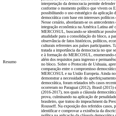
interpretação da democracia permite defende
conforme o momento político que vivem os Es
possibilitando o uso estratégico da aplicação 
democrática com base em interesses políticos
Nesse cenário, abordaram-se os antecedentes
integração econômica na América Latina até 
MERCOSUL, buscando-se identificar possívei
atualidade para a consolidação do bloco, a par
observância de fatos históricos, políticos, ec
culturais referentes aos países participantes.
tratada a importância da democracia no que se
e à formação do MERCOSUL, enumerando-se 
além dos requisitos para ingresso e permanên
Resumo
no bloco. Sobre o Protocolo de Ushuaia, apr
comparação entre o compromisso democrátic
MERCOSUL e na União Europeia. Ainda no i
demonstrar a necessidade do aperfeiçoamento
democrática, foram relatados três casos recen
ocorreram no Paraguai (2012), Brasil (2015) 
(2016-2017), nos quais a cláusula democrática
prova, culminando na aplicação de penalidade
brasileiro, que tratou do impeachment da Pre
Rousseff. Na exposição dos referidos casos, 
identificar e comprovar a existência da discri
política na aplicação da cláusula democrática