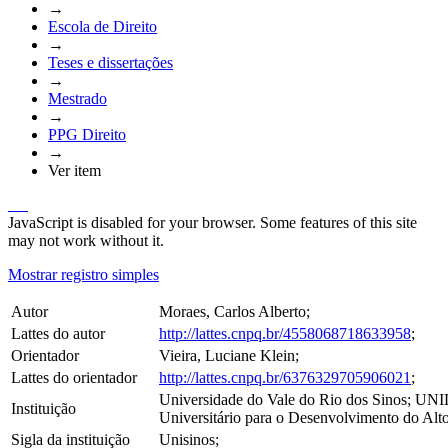
→
Escola de Direito
→
Teses e dissertações
→
Mestrado
→
PPG Direito
→
Ver item
JavaScript is disabled for your browser. Some features of this site
may not work without it.
Mostrar registro simples
Autor
Moraes, Carlos Alberto;
Lattes do autor
http://lattes.cnpq.br/4558068718633958
;
Orientador
Vieira, Luciane Klein;
Lattes do orientador
http://lattes.cnpq.br/6376329705906021
;
Universidade do Vale do Rio dos Sinos; UN
Instituição
Universitário para o Desenvolvimento do Alto 
Sigla da instituição
Unisinos;