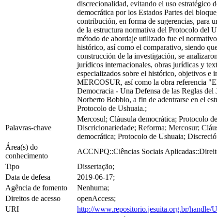
discrecionalidad, evitando el uso estratégico d
democrática por los Estados Partes del bloque
contribución, en forma de sugerencias, para 
de la estructura normativa del Protocolo del U
método de abordaje utilizado fue el normativo
histórico, así como el comparativo, siendo que
construcción de la investigación, se analizaro
jurídicos internacionales, obras jurídicas y tex
especializados sobre el histórico, objetivos e i
MERCOSUR, así como la obra referencia "El
Democracia - Una Defensa de las Reglas del 
Norberto Bobbio, a fin de adentrarse en el est
Protocolo de Ushuaia.;
Mercosul; Cláusula democrática; Protocolo d
Palavras-chave
Discricionariedade; Reforma; Mercosur; Cláu
democrática; Protocolo de Ushuaia; Discreci
Área(s) do
ACCNPQ::Ciências Sociais Aplicadas::Direit
conhecimento
Tipo
Dissertação;
Data de defesa
2019-06-17;
Agência de fomento
Nenhuma;
Direitos de acesso
openAccess;
URI
http://www.repositorio.jesuita.org.br/hand