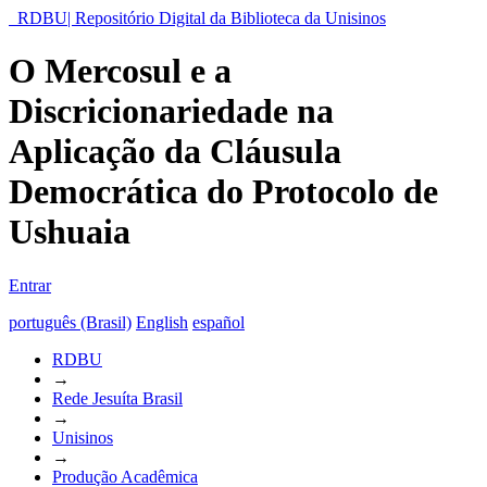
RDBU| Repositório Digital da Biblioteca da Unisinos
O Mercosul e a
Discricionariedade na
Aplicação da Cláusula
Democrática do Protocolo de
Ushuaia
Entrar
português (Brasil)
English
español
RDBU
→
Rede Jesuíta Brasil
→
Unisinos
→
Produção Acadêmica