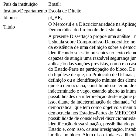
País da instituição
Brasil;
Instituto/Departamento
Escola de Direito;
Idioma
pt_BR;
O Mercosul e a Discricionariedade na Aplica
Título
Democrática do Protocolo de Ushuaia;
A presente Dissertação propõe uma análise - 
Ushuaia sobre Compromisso Democrático
da existência de uma definição sobre a democ
identificando se estão presentes no texto ele
capazes de atingir uma razoável segurança ju
aplicação das sanções previstas, como é o ca
do Estado-Parte na participação do bloco. De i
da hipótese de que, no Protocolo de Ushuaia,
definição ou a identificação mínima dos elem
que é a democracia, constituindo-se termo de
indeterminado e vago, estando aberto às inúm
possibilidades da interpretação deste regime 
isso, diante da indeterminação da chamada “c
democrática” que tem como objetivo a manut
democracia nos Estados-Partes do MERCOSU
possibilidade de considerável discricionaried
identificação dessa situação, possibilitando p
Estado e, com isso, causar irresignação, instab
jurídica ao bloco. Além disso, toda essa liber