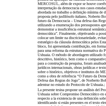
MERCOSUL, além de expor se houve coerên
interpretação da democracia nos casos estud
abordada no trabalho a definição mínima de 
proposta pelo jusfilósofo italiano, Noberto B
futuro da Democracia – Uma defesa das Regr
utilizando a enumeração dos pressupostos apr
demonstrar a insuficiência estrutural semântic
democrática”. Finalmente, objetivando a possi
colocar um limite na discricionariedade, evit
estratégico da cláusula democrática pelos Est
bloco, foi apresentada contribuição, em forma
para uma reforma da estrutura normativa do P
Ushuaia. O método de abordagem utilizado fo
descritivo, histórico, bem como o comparativ
para a construção da pesquisa, foram analisad
jurídicos internacionais, obras jurídicas e text
sobre o histórico, objetivos e institutos d
como a obra de referência “O Futuro da Dem
Defesa das Regras do Jogo”, de Norberto Bob
adentrar no estudo do Protocolo de Ushuaia.;
La presente tesina propone un análisis del Pr
Ushuaia sobre Compromiso Democrático 
respecto a la existencia de una definición sob
identificando si están presentes en el texto e