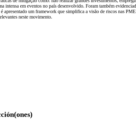
ráticas de mitigação como: não realizar grandes investimentos, emprega
rma intensa em eventos no país desenvolvido. Foram também evidenciadas
al é apresentado um framework que simplifica a visão de riscos nas PME
 relevantes neste movimento.
cción(ones)