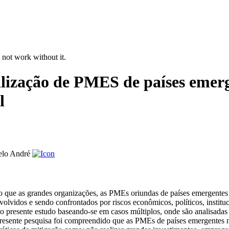
 not work without it.
nalização de PMES de países emer
l
elo André
o que as grandes organizações, as PMEs oriundas de países emergentes
lvidos e sendo confrontados por riscos econômicos, políticos, instituci
a no presente estudo baseando-se em casos múltiplos, onde são analisad
presente pesquisa foi compreendido que as PMEs de países emergentes n