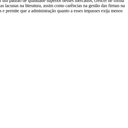
r um padrão de qualidade superior nesses mercados, crescer de forma
 lacunas na literatura, assim como carências na gestão das firmas na
s e permite que a administração quanto a esses impasses exija menos