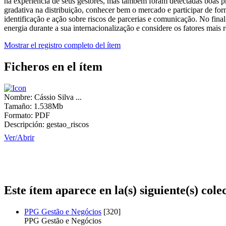
na experiência de seus gestores, mas também foram detectadas boas p
gradativa na distribuição, conhecer bem o mercado e participar de fo
identificação e ação sobre riscos de parcerias e comunicação. No fin
energia durante a sua internacionalização e considere os fatores mais
Mostrar el registro completo del ítem
Ficheros en el ítem
Nombre:
Cássio Silva ...
Tamaño:
1.538Mb
Formato:
PDF
Descripción:
gestao_riscos
Ver/
Abrir
Este ítem aparece en la(s) siguiente(s) cole
PPG Gestão e Negócios
[320]
PPG Gestão e Negócios