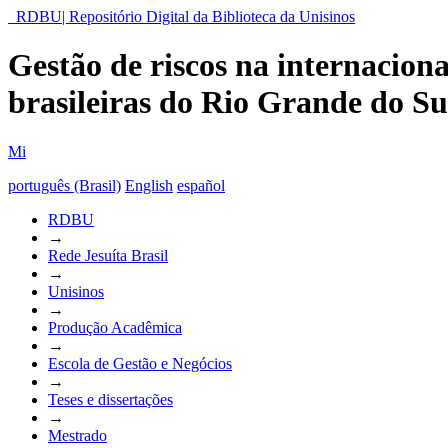
RDBU| Repositório Digital da Biblioteca da Unisinos
Gestão de riscos na internacio
brasileiras do Rio Grande do Su
Mi
português (Brasil)
English
español
RDBU
→
Rede Jesuíta Brasil
→
Unisinos
→
Produção Acadêmica
→
Escola de Gestão e Negócios
→
Teses e dissertações
→
Mestrado